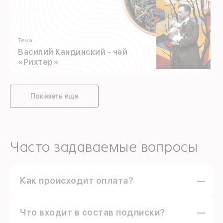
Тема:
Василий Кандинский - чай
«Рихтер»
Показать еще
Часто задаваемые вопросы
Как происходит оплата?
После подписки с вашей банковской карты будут
списываться платежи 1-3 числа каждого месяца
Что входит в состав подписки?
с помощью автопродления. Если вы оформили