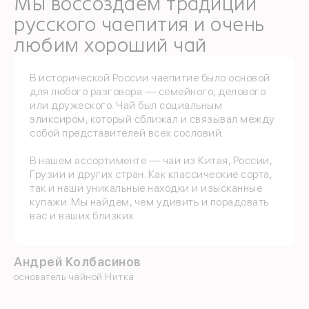
Мы воссоздаем традиции
Яндекс ID
русского чаепития и очень
любим хороший чай
Введите свой номер 
В исторической России чаепитие было основой
Номер телефона
для любого разговора — семейного, делового
или дружеского. Чай был социальным
Даю согласие на обраб
эликсиром, который сближал и связывал между
собой представителей всех сословий.
Даю согласие c
политик
В нашем ассортименте — чаи из Китая, России,
Грузии и других стран. Как классические сорта,
так и наши уникальные находки и изысканные
купажи. Мы найдем, чем удивить и порадовать
вас и ваших близких.
Андрей Колбасинов
Отпр
основатель чайной Нитка